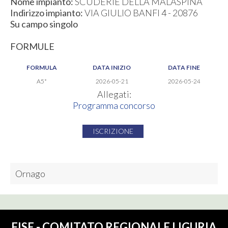
Nome impianto:
SCUDERIE DELLA MALASPINA
Indirizzo impianto:
VIA GIULIO BANFI 4 - 20876
Su campo singolo
FORMULE
FORMULA
DATA INIZIO
DATA FINE
A5*
2026-05-21
2026-05-24
Allegati:
Programma concorso
ISCRIZIONE
Ornago
FISE - COMITATO REGIONALE LIGURIA