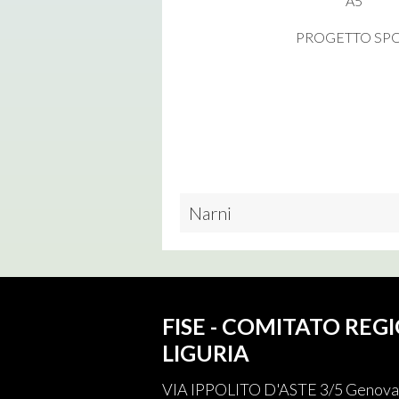
A5*
PROGETTO SP
Narni
FISE - COMITATO REG
LIGURIA
VIA IPPOLITO D'ASTE 3/5 Genova