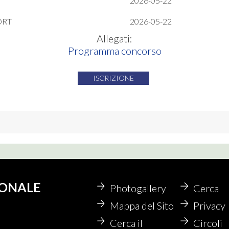
2026-05-22
ORT
2026-05-22
Allegati:
Programma concorso
ISCRIZIONE
IONALE
Photogallery
Cerca
Mappa del Sito
Privacy
Cerca il
Circoli