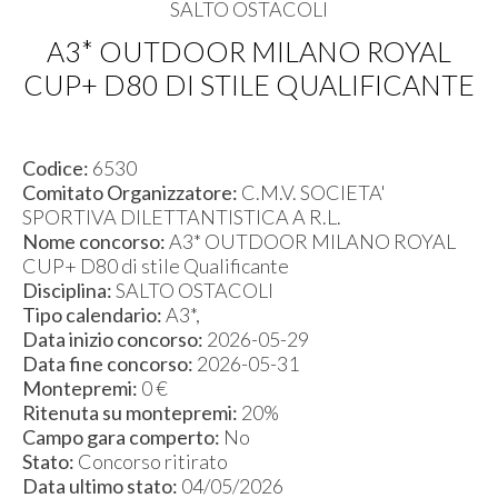
SALTO OSTACOLI
A3* OUTDOOR MILANO ROYAL
CUP+ D80 DI STILE QUALIFICANTE
Codice:
6530
Comitato Organizzatore:
C.M.V. SOCIETA'
SPORTIVA DILETTANTISTICA A R.L.
Nome concorso:
A3* OUTDOOR MILANO ROYAL
CUP+ D80 di stile Qualificante
Disciplina:
SALTO OSTACOLI
Tipo calendario:
A3*,
Data inizio concorso:
2026-05-29
Data fine concorso:
2026-05-31
Montepremi:
0 €
Ritenuta su montepremi:
20%
Campo gara comperto:
No
Stato:
Concorso ritirato
Data ultimo stato:
04/05/2026