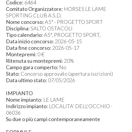
Codice:
6464
Comitato Organizzatore:
HORSES LE LAME
SPORTING CLUB A.S.D.
Nome concorso:
A5* - PROGETTO SPORT
Disciplina:
SALTO OSTACOLI
Tipo calendario:
A5*, PROGETTO SPORT,
Data inizio concorso:
2026-05-15
Data fine concorso:
2026-05-17
Montepremi:
0 €
Ritenuta su montepremi:
20%
Campo gara comperto:
No
Stato:
Concorso approvato (apertura iscrizioni)
Data ultimo stato:
07/05/2026
IMPIANTO
Nome impianto:
LE LAME
Indirizzo impianto:
LOCALITA' DELL'OCCHIO -
06036
Su due o più campi contemporaneamente