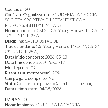
Codice:
6120
Comitato Organizzatore:
SCUDERIA LA CACCIA
SOCIETA' SPORTIVA DILETTANTISTICA A
RESPONSABI LITA' LIMITATA
Nome concorso:
CSI 2* - CSI Young Horses 1* - CSI 1*
- CSI UNDER 25 A
Disciplina:
SALTO OSTACOLI
Tipo calendario:
CSI Young Horses 1*, CSI 1*, CSI 2*,
CSI UNDER 25 A,
Data inizio concorso:
2026-05-13
Data fine concorso:
2026-05-17
Montepremi:
0 €
Ritenuta su montepremi:
20%
Campo gara comperto:
No
Stato:
Concorso approvato (apertura iscrizioni)
Data ultimo stato:
04/05/2026
IMPIANTO
Nome impianto:
SCUDERIA LA CACCIA